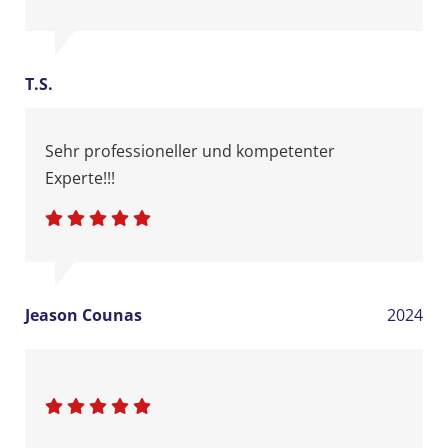
auf. Wir mussten dann etwas warten, bis dass
wir kontaktiert worden sind. Sie haben sich
sowohl für die korrekte Diagnose als auch für
deren Erläuterung an uns Zeit genommen.
T.S.
Donnerstag und Freitag haben Sie dann die
Injektionen durchgeführt. Eine wirklich saubere
Sehr professioneller und kompetenter
Arbeit von einem freundlichen Mitarbeiter.
Experte!!!
Innerhalb von 8 Monaten mussten wir zwecks
Kontrolle noch einmal Kontakt mit ihnen
aufnehmen.
Jeason Counas
2024