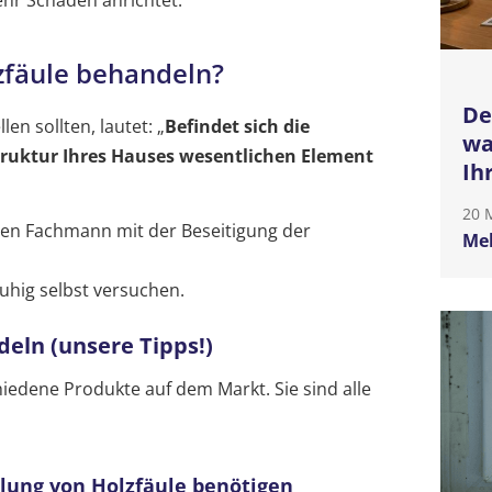
zfäule behandeln?
De
llen sollten, lautet: „
Befindet sich die
wa
Struktur Ihres Hauses wesentlichen Element
Ih
20 
en Fachmann mit der Beseitigung der
Meh
uhig selbst versuchen.
deln (unsere Tipps!)
hiedene Produkte auf dem Markt. Sie sind alle
lung von Holzfäule benötigen