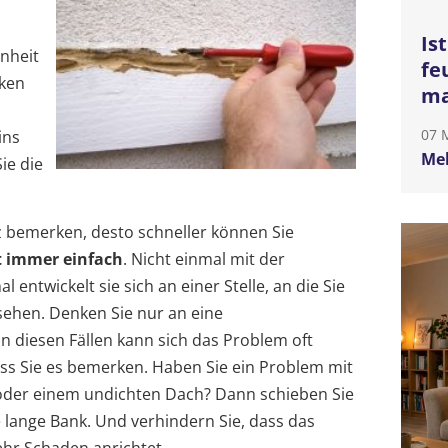
Is
nheit
fe
cken
ma
07 
ins
Meh
ie die
lz bemerken, desto schneller können Sie
t immer einfach
. Nicht einmal mit der
entwickelt sie sich an einer Stelle, an die Sie
ehen. Denken Sie nur an eine
 In diesen Fällen kann sich das Problem oft
ss Sie es bemerken. Haben Sie ein Problem mit
der einem undichten Dach? Dann schieben Sie
e lange Bank. Und verhindern Sie, dass das
r Schaden anrichtet.