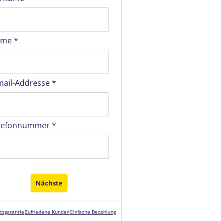
me *
mail-Addresse *
lefonnummer *
tsgarantie
Zufriedene Kunden
Einfache Bezahlung