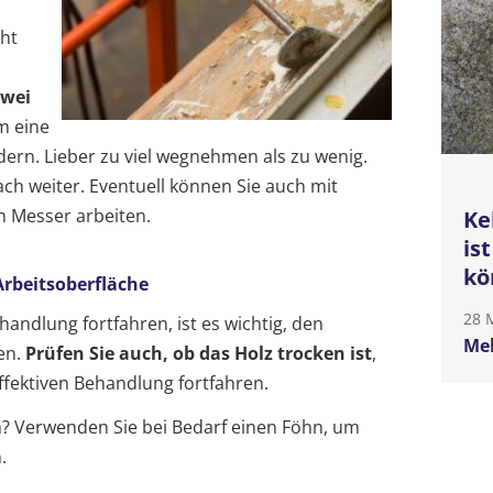
cht
zwei
m eine
dern. Lieber zu viel wegnehmen als zu wenig.
ach weiter. Eventuell können Sie auch mit
 Messer arbeiten.
Ke
is
kö
Arbeitsoberfläche
28 
handlung fortfahren, ist es wichtig, den
Meh
en.
Prüfen Sie auch, ob das Holz trocken ist
,
ffektiven Behandlung fortfahren.
en? Verwenden Sie bei Bedarf einen Föhn, um
.