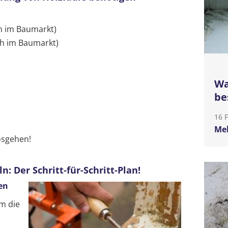
ch im Baumarkt)
ich im Baumarkt)
Wa
be
16 
Meh
osgehen!
n: Der Schritt-für-Schritt-Plan!
en
m die