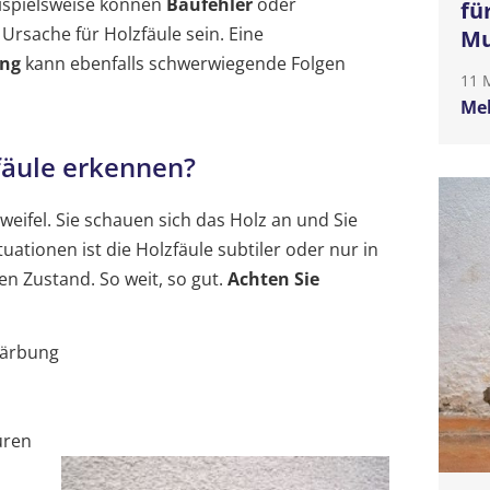
eispielsweise können
Baufehler
oder
fü
 Ursache für Holzfäule sein. Eine
Mu
ung
kann ebenfalls schwerwiegende Folgen
11 
Meh
äule erkennen?
Zweifel. Sie schauen sich das Holz an und Sie
uationen ist die Holzfäule subtiler oder nur in
en Zustand. So weit, so gut.
Achten Sie
färbung
üren