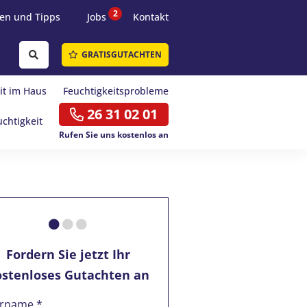
2
en und Tipps
Jobs
Kontakt
GRATISGUTACHTEN
it im Haus
Feuchtigkeitsprobleme
26 31 02 01
uchtigkeit
Rufen Sie uns kostenlos an
Fordern Sie jetzt Ihr
ostenloses Gutachten an
rname *