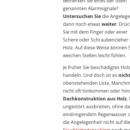
Bemerken Sie eines der oben
genannten Alarmsignale?
Untersuchen Sie
die Angelege
dann noch etwas
weiter
. Drü
Sie mit dem Finger oder einer
Schere oder Schraubenzieher 
Holz. Auf diese Weise können S
weichen Stellen leicht fühlen.
Je früher Sie beschädigtes Ho
handeln. Und doch ist es
nich
obenstehenden Liste. Manchmal 
nicht oft hinkommen oder hins
Dachkonstruktion aus Holz
.
ungestört ausbreiten, ohne da
eindringendem Regenwasser o
die Angelegenheit nicht auf di
Feuchtigkeitsproblem
noch meh