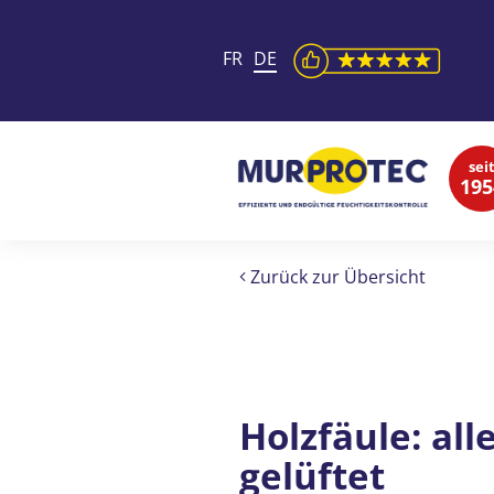
FR
DE
sei
195
Zurück zur Übersicht
Holzfäule: al
gelüftet