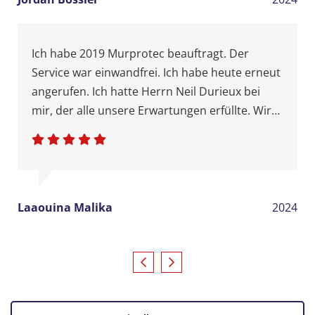
Ich habe 2019 Murprotec beauftragt. Der
Service war einwandfrei. Ich habe heute erneut
angerufen. Ich hatte Herrn Neil Durieux bei
mir, der alle unsere Erwartungen erfüllte. Wir
setzen seine Professionalität weiter ein, um
das gesamte Haus wasserdicht zu machen. Ich
habe darauf bestanden, dass Herr Durieux die
Arbeit weiterführt, ganz einfach, weil wir
Menschen sind, die es gerne mit denselben
Laaouina Malika
2024
Leuten zusammenarbeiten, insbesondere
dann, wenn die Fachkompetenz vorhanden ist.