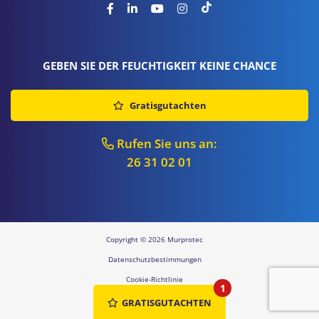
GEBEN SIE DER FEUCHTIGKEIT KEINE CHANCE
Gratisgutachten
Rufen Sie uns an:
26 31 02 01
Copyright © 2026 Murprotec
Datenschutzbestimmungen
Cookie-Richtlinie
1
Sitemap
GRATISGUTACHTEN