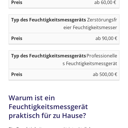
ab 60,00 €
k
s
ei
ts
Zerstörungsfr
m
eier Feuchtigkeitsmesser
e
ab 90,00 €
ss
g
Professionelle
er
s Feuchtigkeitsmessgerät
ä
ts
ab 500,00 €
Warum ist ein
Feuchtigkeitsmessgerät
praktisch für zu Hause?