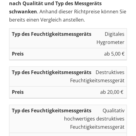
nach Qualität und Typ des Messgeräts
schwanken
. Anhand dieser Richtpreise können Sie
bereits einen Vergleich anstellen.
T
Digitales
y
Hygrometer
p
ab 5,00 €
d
e
Destruktives
s
Feuchtigkeitsmessgerät
F
e
ab 20,00 €
u
c
P
Qualitativ
h
r
hochwertiges destruktives
ti
e
Feuchtigkeitsmessgerät
g
i