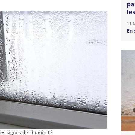
pa
le
11 
En 
des signes de l'humidité.