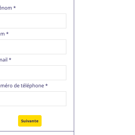
énom *
m *
mail *
méro de téléphone *