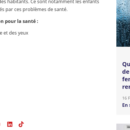
 des habitants. Ce sont notamment les enfants
és par ces problèmes de santé.
n pour la santé :
ge et des yeux
Qu
de
fe
re
16 
En 