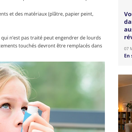
Vo
ts et des matériaux (plâtre, papier peint,
da
au
ré
ui n’est pas traité peut engendrer de lourds
êtements touchés devront être remplacés dans
07 
En 