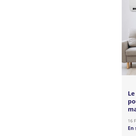
Le
po
ma
16 
En 