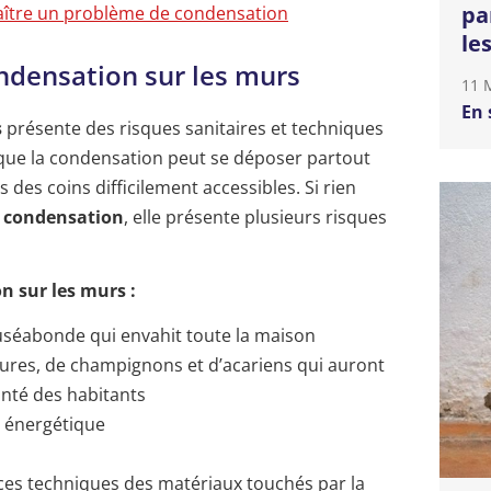
pa
tre un problème de condensation
le
ondensation sur les murs
11 
En 
s
présente des risques sanitaires et techniques
er que la condensation peut se déposer partout
des coins difficilement accessibles. Si rien
a condensation
, elle présente plusieurs risques
n sur les murs :
uséabonde qui envahit toute la maison
res, de champignons et d’acariens qui auront
nté des habitants
e énergétique
es techniques des matériaux touchés par la