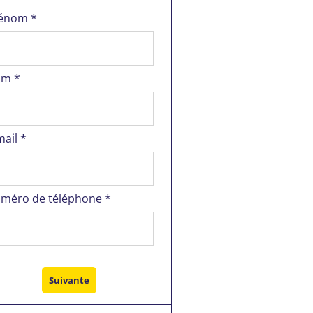
énom *
m *
mail *
méro de téléphone *