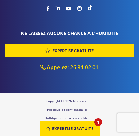
NE LAISSEZ AUCUNE CHANCE À L’HUMIDITÉ
EXPERTISE GRATUITE
Appelez: 26 31 02 01
Copyright © 2026 Murprotec
Politique de confidentialité
Politique relative aux cookies
1
Sitemap
EXPERTISE GRATUITE