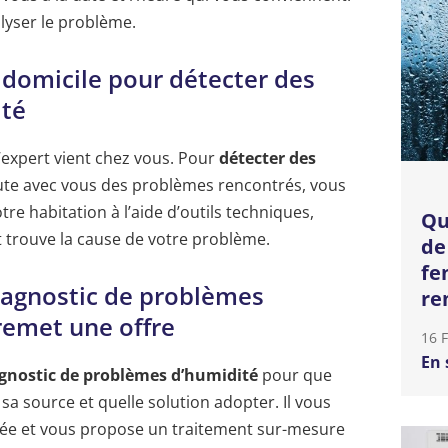
lyser le problème.
à domicile pour détecter des
ité
l’expert vient chez vous. Pour
détecter des
scute avec vous des problèmes rencontrés, vous
re habitation à l’aide d’outils techniques,
Qu
 trouve la cause de votre problème.
de
fe
diagnostic de problèmes
re
remet une offre
16 
En 
gnostic de problèmes d’humidité
pour que
a source et quelle solution adopter. Il vous
llée et vous propose un traitement sur-mesure