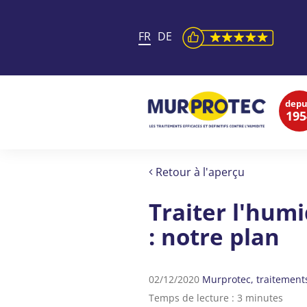
FR
DE
depu
195
Retour à l'aperçu
Traiter l'hum
: notre plan
02/12/2020
Murprotec
traitement
Temps de lecture : 3 minutes