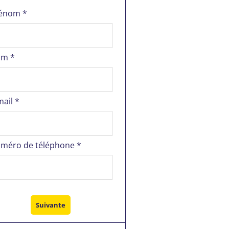
énom *
m *
mail *
méro de téléphone *