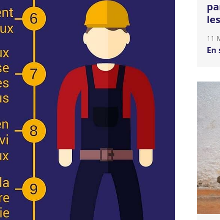
pa
le
11 
En 