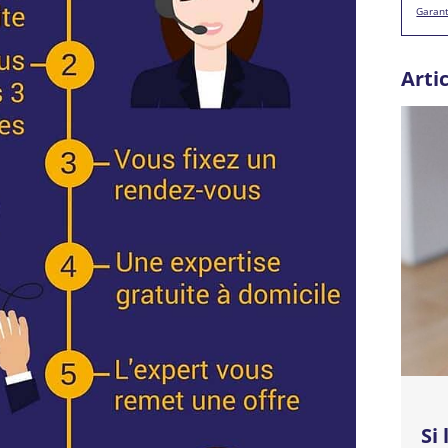
Garant
Arti
Si