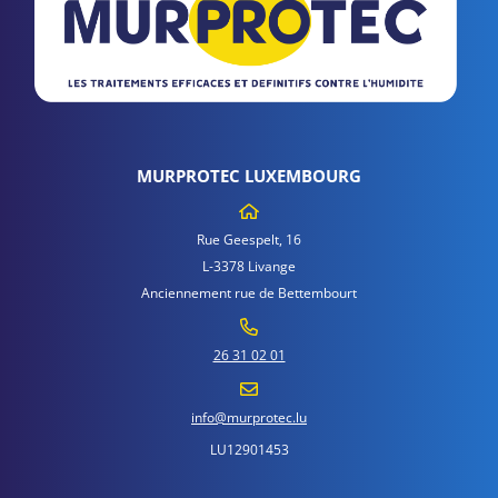
MURPROTEC LUXEMBOURG
Rue Geespelt, 16
L-3378 Livange
Anciennement rue de Bettembourt
26 31 02 01
info@murprotec.lu
LU12901453