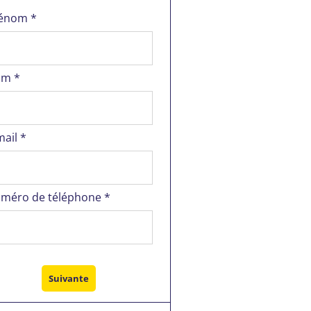
énom *
m *
mail *
méro de téléphone *