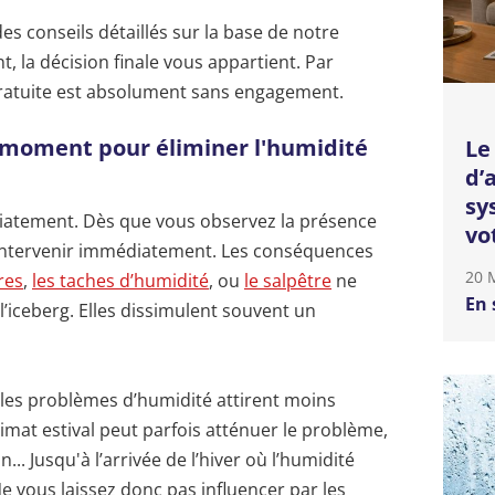
es conseils détaillés sur la base de notre
 la décision finale vous appartient. Par
gratuite est absolument sans engagement.
r moment pour éliminer l'humidité
Le
d’
sy
iatement. Dès que vous observez la présence
vo
d’intervenir immédiatement. Les conséquences
20 
res
,
les taches d’humidité
, ou
le salpêtre
ne
En 
l’iceberg. Elles dissimulent souvent un
les problèmes d’humidité attirent moins
 climat estival peut parfois atténuer le problème,
... Jusqu'à l’arrivée de l’hiver où l’humidité
e vous laissez donc pas influencer par les