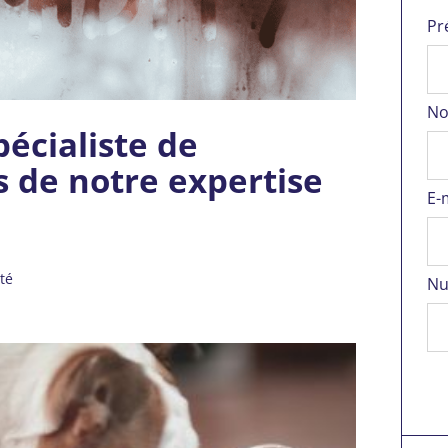
Pr
No
écialiste de
s de notre expertise
E-
té
Nu