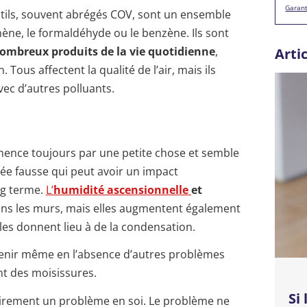
Garant
tils, souvent abrégés COV, sont un ensemble
ne, le formaldéhyde ou le benzène. Ils sont
ombreux produits de la vie quotidienne
,
Arti
Tous affectent la qualité de l’air, mais ils
ec d’autres polluants.
nce toujours par une petite chose et semble
e fausse qui peut avoir un impact
ng terme.
L’
humidité
ascensionnelle
et
ns les murs, mais elles augmentent également
 elles donnent lieu à de la condensation.
enir même en l’absence d’autres problèmes
nt des moisissures.
Si
airement un problème en soi. Le problème ne