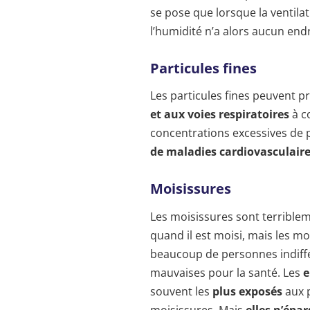
se pose que lorsque la ventilat
l’humidité n’a alors aucun end
Particules fines
Les particules fines peuvent 
et aux voies respiratoires
à c
concentrations excessives de p
de maladies cardiovasculair
Moisissures
Les moisissures sont terrible
quand il est moisi, mais les mo
beaucoup de personnes indiffér
mauvaises pour la santé. Les
e
souvent les
plus exposés
aux p
moisissures. Mais
elles n’épa