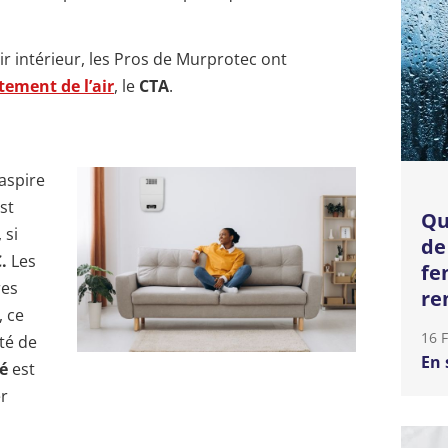
air intérieur, les Pros de Murprotec ont
tement de l’air
, le
CTA
.
aspire
est
Qu
 si
de
.
Les
fe
res
re
, ce
16 
té de
En 
né
est
er