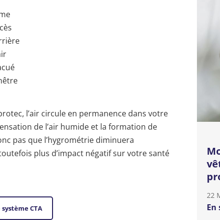
ême
ccès
rrière
ir
vacué
nêtre
otec, l’air circule en permanence dans votre
densation de l’air humide et la formation de
donc pas que l’hygrométrie diminuera
Mo
outefois plus d’impact négatif sur votre santé
vê
pr
22 
En 
e système CTA