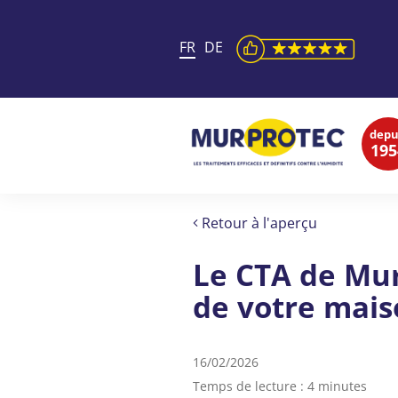
FR
DE
depu
195
Retour à l'aperçu
Le CTA de Mur
de votre mai
16/02/2026
Temps de lecture : 4 minutes