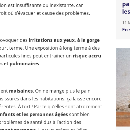
pa
ion est insuffisante ou inexistante, car
le
roit où s’évacuer et cause des problèmes.
11 
En 
provoquer des
irritations aux yeux, à la gorge
ourt terme. Une exposition à long terme à des
articules fines peut entraîner un
risque accru
es et pulmonaires
.
ment
malsaines
. On ne mange plus le pain
isissures dans les habitations, ça laisse encore
entes. À tort ! Parce qu’elles sont atrocement
nfants et les personnes âgées
sont bien
roblèmes de santé dus à l’action des
rgnent personne.
Il arrive même qu’elles