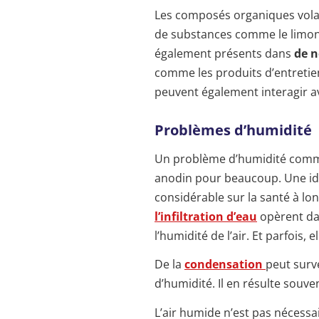
Les composés organiques vola
de substances comme le limonè
également présents dans
de n
comme les produits d’entretien. 
peuvent également interagir av
Problèmes d’humidité
Un problème d’humidité comme
anodin pour beaucoup. Une idé
considérable sur la santé à lo
l’
infiltration d’eau
opèrent da
l’humidité de l’air. Et parfois,
De la
condensation
peut surv
d’humidité. Il en résulte souve
L’air humide n’est pas nécess