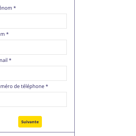
énom *
m *
mail *
méro de téléphone *