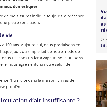
imaux domestiques
.
Vo
ce de moisissures indique toujours la présence
da
une piètre ventilation.
au
ré
e vie
07 
y a 100 ans. Aujourd’hui, nous produisons en
En 
chaque jour, du simple fait de notre mode de
nous utilisons un fer à vapeur, nous utilisons
sselle, nous agrémentons notre salon de
nte l’humidité dans la maison. En cas de
pose problème.
irculation d’air insuffisante ?